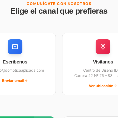
COMUNÍCATE CON NOSOTROS
Elige el canal que prefieras
Escríbenos
Visítanos
to@domoticaaplicada.com
Centro de Diseño I
Carrera 42 Nº 75 – 83, L
Enviar email
Ver ubicación