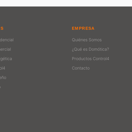
ES
EMPRESA
dencial
Quiénes Somos
ercial
¿Qué es Domótica?
rgética
Productos Control4
ol4
Contacto
seño
o