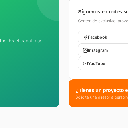
Síguenos en redes so
Contenido exclusivo, proye
Facebook
os. Es el canal más
Instagram
YouTube
¿Tienes un proyecto 
Solicita una asesoría person