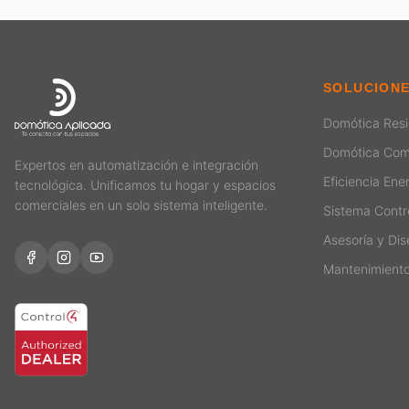
SOLUCION
Domótica Resi
Domótica Com
Expertos en automatización e integración
Eficiencia Ene
tecnológica. Unificamos tu hogar y espacios
comerciales en un solo sistema inteligente.
Sistema Contr
Asesoría y Di
Mantenimient