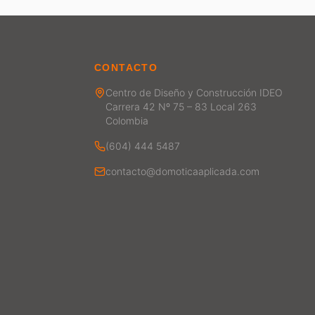
CONTACTO
Centro de Diseño y Construcción IDEO
Carrera 42 Nº 75 – 83 Local 263
Colombia
(604) 444 5487
contacto@domoticaaplicada.com