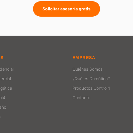
Solicitar asesoría gratis
ES
EMPRESA
dencial
Quiénes Somos
ercial
¿Qué es Domótica?
rgética
Productos Control4
ol4
Contacto
seño
o