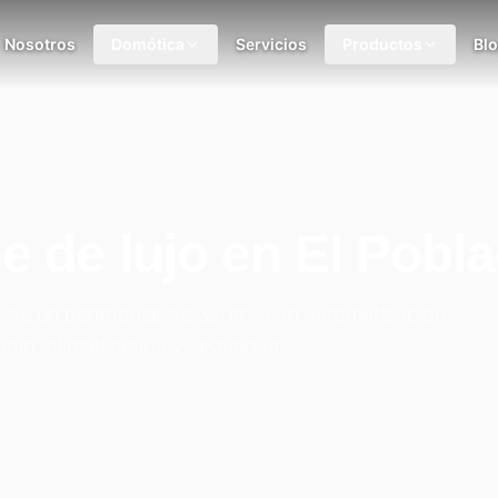
Nosotros
Domótica
Servicios
Productos
Bl
a
 de lujo en El Pobl
a de un penthouse de 320m² con automatización
audio, climatización y seguridad.