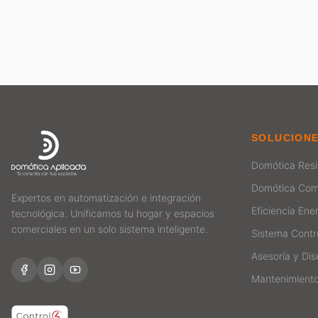
SOLUCION
Domótica Resi
Domótica Com
Expertos en automatización e integración
Eficiencia Ene
tecnológica. Unificamos tu hogar y espacios
comerciales en un solo sistema inteligente.
Sistema Contr
Asesoría y Di
Mantenimient