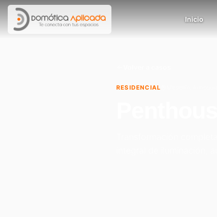
Inicio
Volver a casos
RESIDENCIAL
Medellín, Antioqui
Penthouse
Transformación complet
integral de iluminación, 