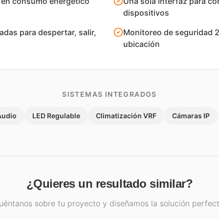
 en consumo energético
Una sola interfaz para co
dispositivos
das para despertar, salir,
Monitoreo de seguridad 2
ubicación
SISTEMAS INTEGRADOS
Audio
LED Regulable
Climatización VRF
Cámaras IP
¿Quieres un resultado similar?
uéntanos sobre tu proyecto y diseñamos la solución perfect