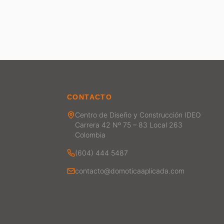
CONTACTO
Centro de Diseño y Construcción IDEO
Carrera 42 Nº 75 – 83 Local 263
Colombia
(604) 444 5487
contacto@domoticaaplicada.com