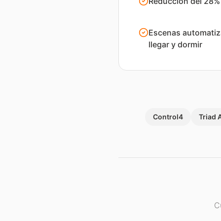
Reducción del 28%
Escenas automatiza
llegar y dormir
Control4
Triad 
C